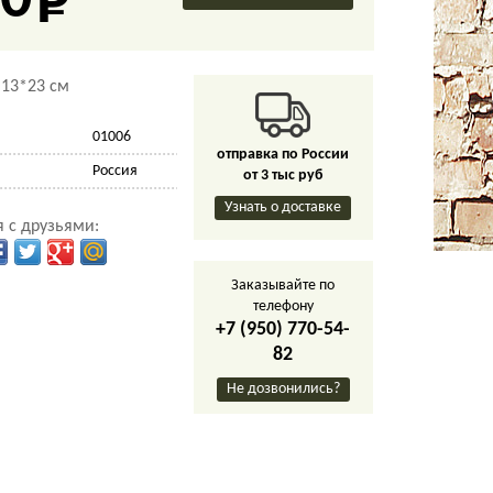
0
*13*23 см
01006
отправка по России
Россия
от 3 тыс руб
Узнать о доставке
 с друзьями:
Заказывайте по
телефону
+7 (950) 770-54-
82
Не дозвонились?