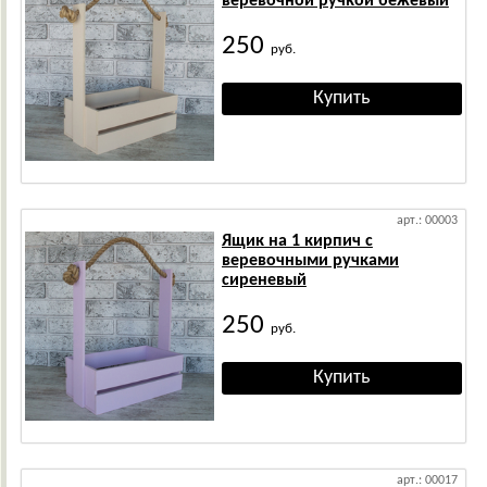
веревочной ручкой бежевый
250
руб.
арт.: 00003
Ящик на 1 кирпич с
веревочными ручками
сиреневый
250
руб.
арт.: 00017