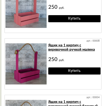
250
руб.
арт.: 00008
Ящик на 1 кирпич с
веревочной ручкой малина
250
руб.
арт.: 00004
Ящик на 1 кирпич с