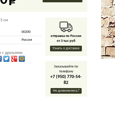
0
3 см
00200
отправка по России
Россия
от 3 тыс руб
Узнать о доставке
 с друзьями:
Заказывайте по
телефону
+7 (950) 770-54-
82
Не дозвонились?