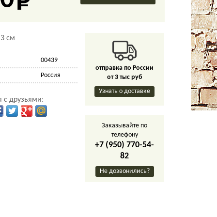
0
3 см
00439
отправка по России
Россия
от 3 тыс руб
Узнать о доставке
 с друзьями:
Заказывайте по
телефону
+7 (950) 770-54-
82
Не дозвонились?