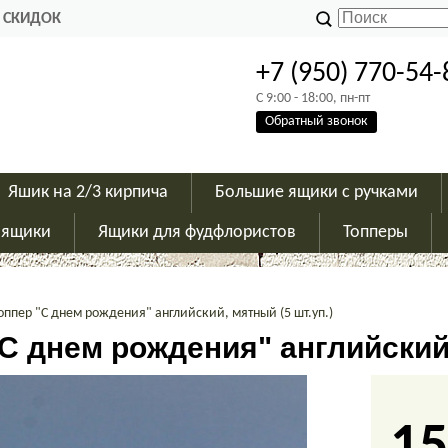
 СКИДОК
+7 (950) 770-54-
C 9:00 - 18:00, пн-пт
Обратный звонок
Яшик на 2/3 кирпича
Большие ящики с ручками
 ящики
Ящики для фудфлористов
Топперы
оппер "С днем рождения" английский, мятный (5 шт.уп.)
С днем рождения" английский,