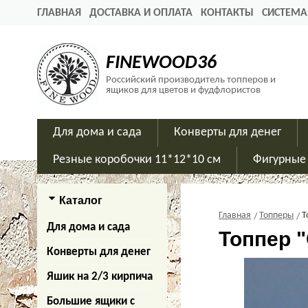
ГЛАВНАЯ
ДОСТАВКА И ОПЛАТА
КОНТАКТЫ
СИСТЕМА
FINEWOOD36
Российский производитель топперов и
ящиков для цветов и фудфлористов
Для дома и сада
Конверты для денег
Резные коробочки 11*12*10 см
Фигурные
Каталог
Главная
Топперы
Т
Для дома и сада
Топпер "
Конверты для денег
Яшик на 2/3 кирпича
Большие ящики с