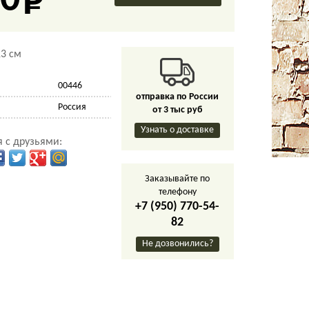
0
3 см
00446
отправка по России
Россия
от 3 тыс руб
Узнать о доставке
 с друзьями:
Заказывайте по
телефону
+7 (950) 770-54-
82
Не дозвонились?