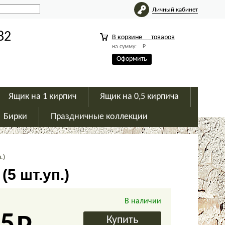
Личный кабинет
82
В корзине
товаров
на сумму:
Р
Оформить
Ящик на 1 кирпич
Ящик на 0,5 кирпича
Бирки
Праздничные коллекции
.)
(5 шт.уп.)
В наличии