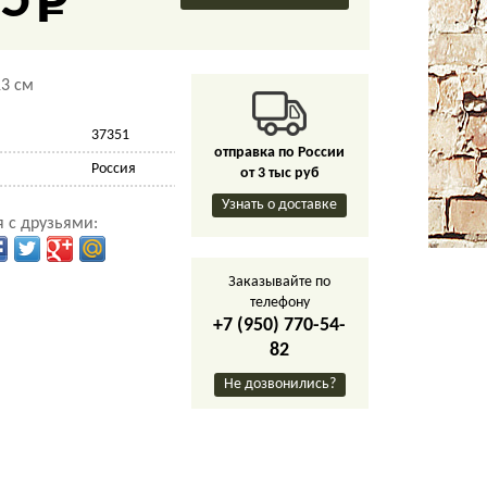
5
3 см
37351
отправка по России
Россия
от 3 тыс руб
Узнать о доставке
 с друзьями:
Заказывайте по
телефону
+7 (950) 770-54-
82
Не дозвонились?