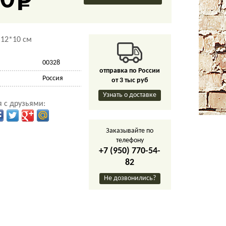
0
*12*10 см
00328
отправка по России
Россия
от 3 тыс руб
Узнать о доставке
 с друзьями:
Заказывайте по
телефону
+7 (950) 770-54-
82
Не дозвонились?