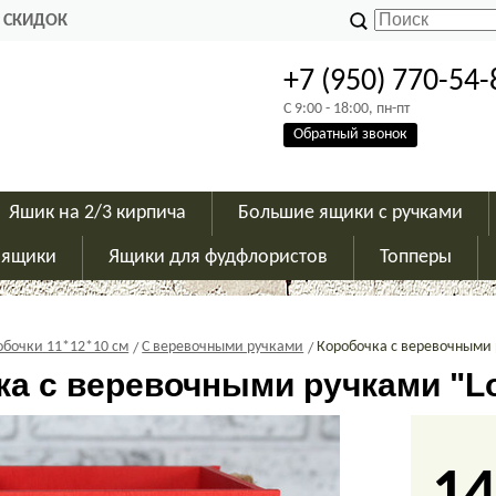
 СКИДОК
+7 (950) 770-54-
C 9:00 - 18:00, пн-пт
Обратный звонок
Яшик на 2/3 кирпича
Большие ящики с ручками
 ящики
Ящики для фудфлористов
Топперы
обочки 11*12*10 см
С веревочными ручками
Коробочка с веревочными 
ка с веревочными ручками "L