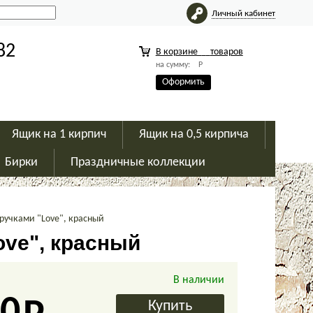
Личный кабинет
82
В корзине
товаров
на сумму:
Р
Оформить
Ящик на 1 кирпич
Ящик на 0,5 кирпича
Бирки
Праздничные коллекции
ручками "Love", красный
ove", красный
В наличии